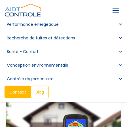
Performance énergétique
La thermographie
Recherche de fuites et détections
infrarouge : un
Santé - Confort
diagnostic essentiel
dans le bâtiment
Conception environnementale
Contrôle règlementaire
Contact
Blog