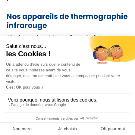
Nos appareils de thermographie
infrarouge
Afin de vous fournir les meilleurs résultats, nous
utilisons des caméras thermiques haut de gamme.
Nous possédons en effet 2 caméras de la marque
Flir, la référence dans le domaine : les modèles E8
et E6. Elles permettent d’obtenir des
thermogrammes d’une grande précision, qui
offrent des indications fiables et détaillées.
[caption id="attachment_2036"
align="aligncenter" width="404"]