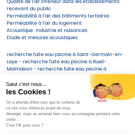
Qualité de l'air intérieur dans les établissements
recevant du public
Perméabilité à l’air des bâtiments tertiaires
Perméabilité à l'air du logement
Acoustique : industrie et nuisances
Etude et mesures acoustiques
recherche fuite eau piscine à Saint-Germain-en-
Laye
-
recherche fuite eau piscine à Rueil-
Malmaison -
recherche fuite eau piscine à
Maisons-Laffitte
-
recherche fuite eau piscine à
Enghien-les-Bains
-
recherche fuite eau piscine à
Vésinet
Airtcontrole - 2023 - Tous droits réservés