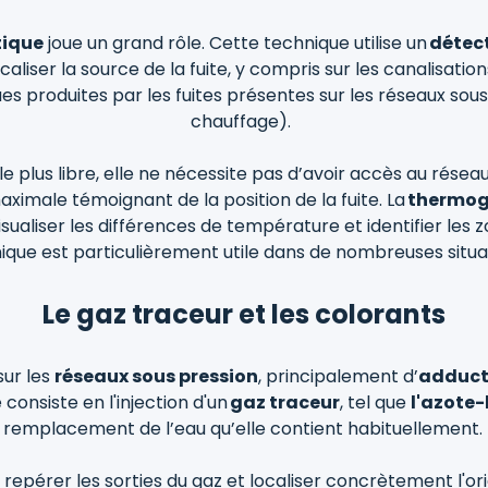
tique
joue un grand rôle. Cette technique utilise un
détec
caliser la source de la fuite, y compris sur les canalisatio
ues produites par les fuites présentes sur les réseaux sou
chauffage).
e plus libre, elle ne nécessite pas d’avoir accès au rése
aximale témoignant de la position de la fuite. La
thermog
isualiser les différences de température et identifier les
ique est particulièrement utile dans de nombreuses situa
Le gaz traceur et les colorants
sur les
réseaux sous pression
, principalement d’
adduct
consiste en l'injection d'un
gaz traceur
, tel que
l'azote
remplacement de l’eau qu’elle contient habituellement.
r repérer les sorties du gaz et localiser concrètement l'or