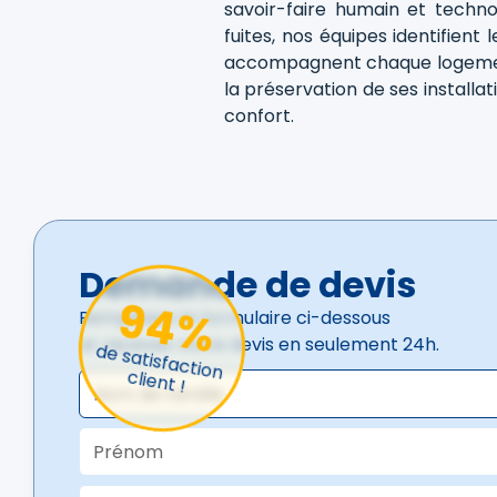
savoir-faire humain et techno
fuites, nos équipes identifient l
accompagnent chaque logemen
la préservation de ses installat
confort.
Demande de devis
94%
Remplissez le formulaire ci-dessous
et recevez votre devis en seulement 24h.
de satisfaction
client !