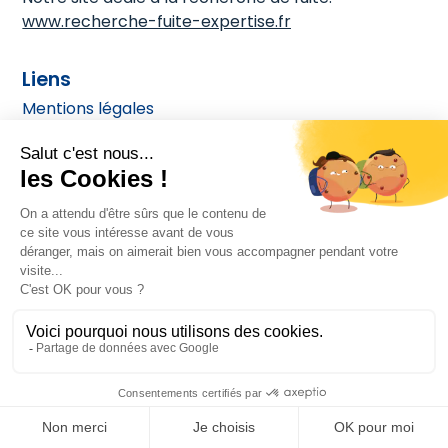
www.recherche-fuite-expertise.fr
Liens
Mentions légales
Politiques de cookies
Contactez-nous
Demande de devis
Postes ouverts
Recherche de fuites et détections
Recherche de fuites non-destructives
Recherche de fuite d'eau ITV
Recherche fuite eau Île de France
Mesure d'humidité par "bombe à carbure"
Obtenir un devis gratuit
Inspection télévisuelle de conduites
01 71 01 88 63
Détection de structure béton