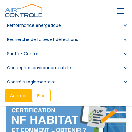
Performance énergétique
Comment obtenir la
Recherche de fuites et détections
norme HQE, et qu’est ce
Santé - Confort
que c’est exactement
Conception environnementale
Contrôle règlementaire
Contact
Blog