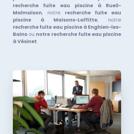
recherche fuite eau piscine à Rueil-
Malmaison
,
notre
recherche fuite eau
piscine à Maisons-Laffitte
, notre
recherche fuite eau piscine à Enghien-les-
Bains
ou
notre
recherche fuite eau piscine
à Vésinet
.